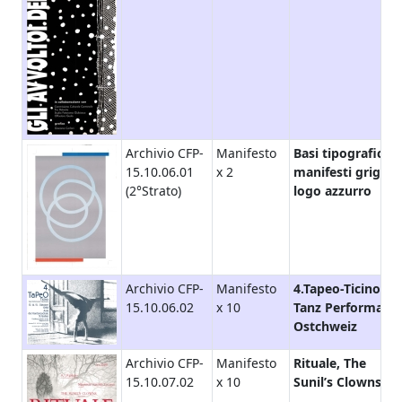
Archivio CFP-
Manifesto
Basi tipografiche
15.10.06.01
x 2
manifesti grigi-
(2°Strato)
logo azzurro
Archivio CFP-
Manifesto
4.Tapeo-Ticino-
15.10.06.02
x 10
Tanz Performanc
Ostchweiz
Archivio CFP-
Manifesto
Rituale, The
15.10.07.02
x 10
Sunil’s Clowns