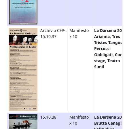
Archivio CFP-
Manifesto
La Darsena 2006,
15.10.37
x 10
Arianna, Tres
Tristes Tangos,
Percossi
Obbligati, Corsi-
stage, Teatro
Sunil
15.10.38
Manifesto
La Darsena 2007,
x 10
Brutta Canaglia l