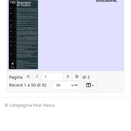
Solitudine,
Pagina
di 2
Record
1
a
50
di
92
Colonne
© Compagnia Finzi Pasca