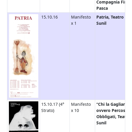
Compagnia Finzi
Pasca
15.10.16
Manifesto
Patria, Teatro
x 1
Sunil
15.10.17 (4°
Manifesto
“Chi la Gagliarda”
Strato)
x 10
ovvero Percossi
Obbligati, Teatro
Sunil