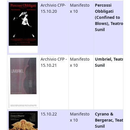
Archivio CFP-
Manifesto
Percossi
15.10.20
x 10
Obbligati
(Confined to
Blows), Teatro
Sunil
Archivio CFP -
Manifesto
Umbriel, Teatro
15.10.21
x 10
Sunil
15.10.22
Manifesto
Cyrano &
x 10
Bergerac, Teatro
Sunil