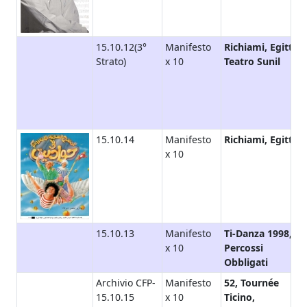
15.10.12(3°
Manifesto
Richiami, Egitto,
Strato)
x 10
Teatro Sunil
15.10.14
Manifesto
Richiami, Egitto
x 10
15.10.13
Manifesto
Ti-Danza 1998,
x 10
Percossi
Obbligati
Archivio CFP-
Manifesto
52, Tournée
15.10.15
x 10
Ticino,