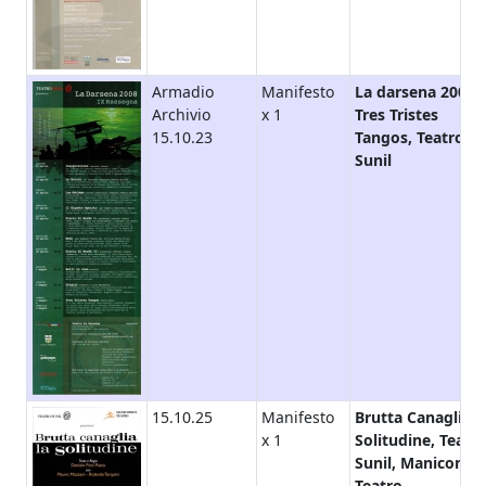
Armadio
Manifesto
La darsena 2008,
Archivio
x 1
Tres Tristes
15.10.23
Tangos, Teatro
Sunil
15.10.25
Manifesto
Brutta Canaglia l
x 1
Solitudine, Teatr
Sunil, Manicomic
Teatro