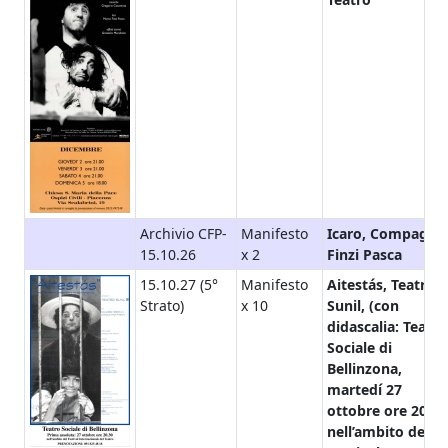
Archivio CFP-
Manifesto
Icaro, Compagni
15.10.26
x 2
Finzi Pasca
15.10.27 (5°
Manifesto
Aitestás, Teatro
Strato)
x 10
Sunil, (con
didascalia: Teatro
Sociale di
Bellinzona,
martedí 27
ottobre ore 20.45
nell’ambito del