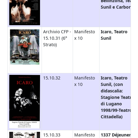
Bellinzona, Teatr
Sunil e Carbon 14
Archivio CFP -
Manifesto
Icaro, Teatro
15.10.31 (6°
x 10
Sunil
Strato)
15.10.32
Manifesto
Icaro, Teatro
x 10
Sunil, (con
didascalia:
Stagione Teatrale
di Lugano
1998/99-Teatro
Cittadella)
15.10.33
Manifesto
1337 Déjeuner