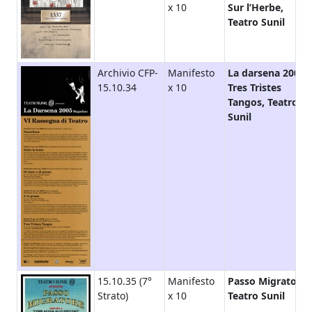
x 10
Sur l’Herbe,
Teatro Sunil
Archivio CFP-
Manifesto
La darsena 2005,
15.10.34
x 10
Tres Tristes
Tangos, Teatro
Sunil
15.10.35 (7°
Manifesto
Passo Migratore,
Strato)
x 10
Teatro Sunil