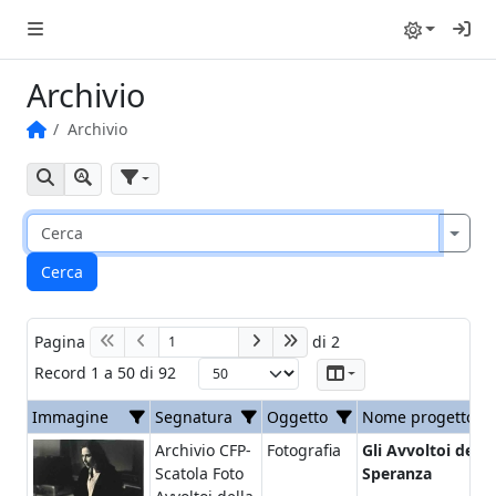
Ac
Archivio
Archivio
Home
Cerca
Ricerca avanzata
Filtri
Cerca
Pagina
di 2
Record
1
a
50
di
92
Colonne
Immagine
Segnatura
Oggetto
Nome progetto
Filtro
Filtro
Filtro
Archivio CFP-
Fotografia
Gli Avvoltoi della
Scatola Foto
Speranza