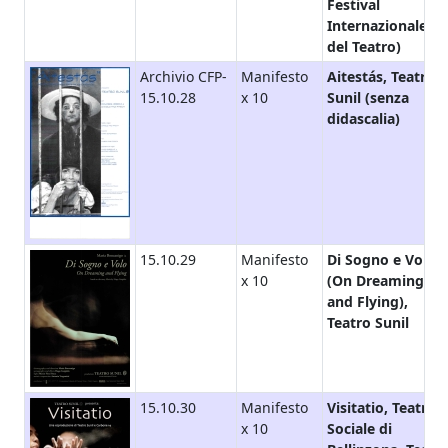
Festival
Internazionale
del Teatro)
Archivio CFP-
Manifesto
Aitestás, Teatro
15.10.28
x 10
Sunil (senza
didascalia)
15.10.29
Manifesto
Di Sogno e Volo
x 10
(On Dreaming
and Flying),
Teatro Sunil
15.10.30
Manifesto
Visitatio, Teatro
x 10
Sociale di